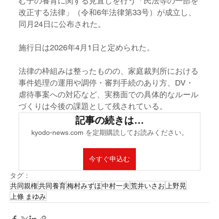
む子の養育に関する見直しを行う「民法等の一部を
改正する法律」（令和6年法律第33号）が成立し、
同月24日に公布された。
施行日は2026年4月1日と定められた。
法律の枠組みは整ったものの、家庭裁判所における
事件処理の運用や調停・審判手続のあり方、DV・
虐待事案への対応など、実務面での具体的なルール
づくりは今後の課題として残されている。
記事の続きは…
kyodo-news.com を定期購読してお読みください。
今すぐ申込む
タグ：
共同親権
共同養育
梅村みずほ
中村一夫
荒井いさお
上野晃
上條 まゆみ