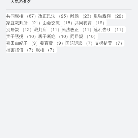
人気のタグ
87件の記事
25件の記事
23件の記事
22件
共同親権
（87）
改正民法
（25）
離婚
（23）
単独親権
（22）
21件の記事
18件の記事
16件の記事
家庭裁判所
（21）
面会交流
（18）
共同養育
（16）
12件の記事
11件の記事
11件の記事
11件
別居親
（12）
裁判所
（11）
民法改正
（11）
連れ去り
（11）
10件の記事
10件の記事
10件の記事
実子誘拐
（10）
親子断絶
（10）
同居親
（10）
9件の記事
9件の記事
7件の記事
7件の
嘉田由紀子
（9）
養育費
（9）
国賠訴訟
（7）
支援措置
（7）
7件の記事
7件の記事
損害賠償
（7）
親権
（7）