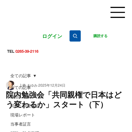
ログイン
購読する
TEL
0265-39-2116
全ての記事
上條 まゆみ
2025年12月24日
全ての記事
院内勉強会「共同親権で日本はど
政治・政策
う変わるか」スタート（下）
司法・制度検証
現場レポート
当事者証言