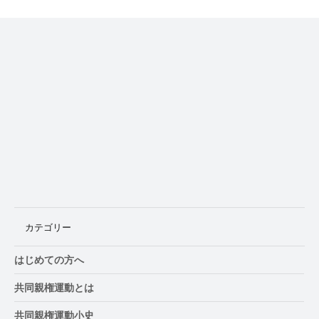
徳島県、8月29日に「養育費・親子交流セ
ミナー」開催
カテゴリー
はじめての方へ
共同親権運動とは
共同親権運動小史