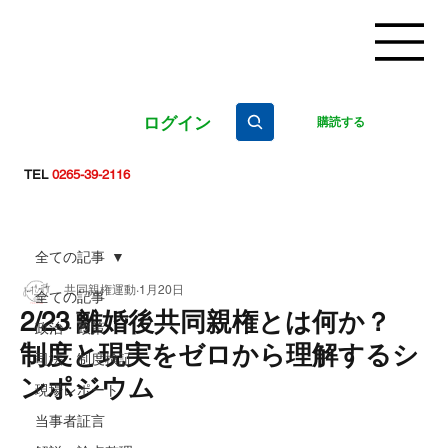
ログイン
購読する
TEL
0265-39-2116
全ての記事
共同親権運動
1月20日
全ての記事
2/23 離婚後共同親権とは何か？
政治・政策
制度と現実をゼロから理解するシ
司法・制度検証
ンポジウム
現場レポート
当事者証言