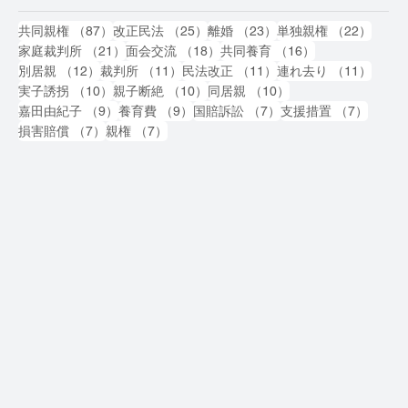
87件の記事
25件の記事
23件の記事
22件
共同親権
（87）
改正民法
（25）
離婚
（23）
単独親権
（22）
21件の記事
18件の記事
16件の記事
家庭裁判所
（21）
面会交流
（18）
共同養育
（16）
12件の記事
11件の記事
11件の記事
11件
別居親
（12）
裁判所
（11）
民法改正
（11）
連れ去り
（11）
10件の記事
10件の記事
10件の記事
実子誘拐
（10）
親子断絶
（10）
同居親
（10）
9件の記事
9件の記事
7件の記事
7件の
嘉田由紀子
（9）
養育費
（9）
国賠訴訟
（7）
支援措置
（7）
7件の記事
7件の記事
損害賠償
（7）
親権
（7）