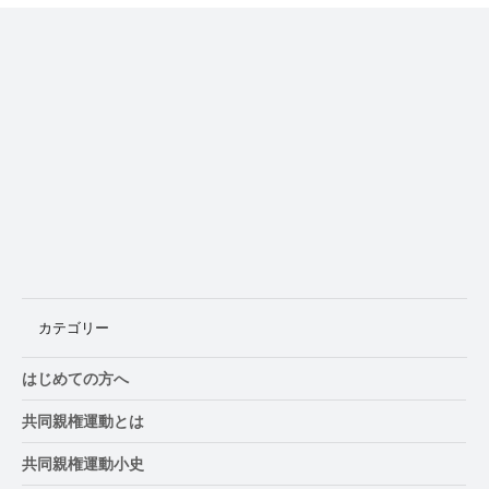
徳島県、8月29日に「養育費・親子交流セ
ミナー」開催
カテゴリー
はじめての方へ
共同親権運動とは
共同親権運動小史