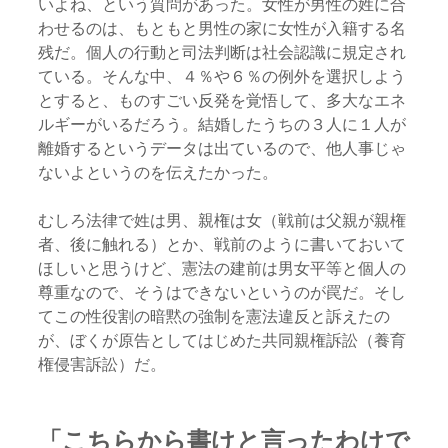
いよね、という質問があった。女性が男性の姓に合
わせるのは、もともと男性の家に女性が入籍する名
残だ。個人の行動と司法判断は社会認識に規定され
ている。そんな中、４％や６％の例外を選択しよう
とすると、ものすごい反発を覚悟して、多大なエネ
ルギーがいるだろう。結婚したうちの３人に１人が
離婚するというデータは出ているので、他人事じゃ
ないよというのを伝えたかった。
むしろ法律で姓は男、親権は女（戦前は父親が親権
者、後に触れる）とか、戦前のように書いておいて
ほしいと思うけど、憲法の建前は男女平等と個人の
尊重なので、そうはできないというのが罠だ。そし
てこの性役割の暗黙の強制を憲法違反と訴えたの
が、ぼくが原告としてはじめた共同親権訴訟（養育
権侵害訴訟）だ。
「こちらから書けと言ったわけで