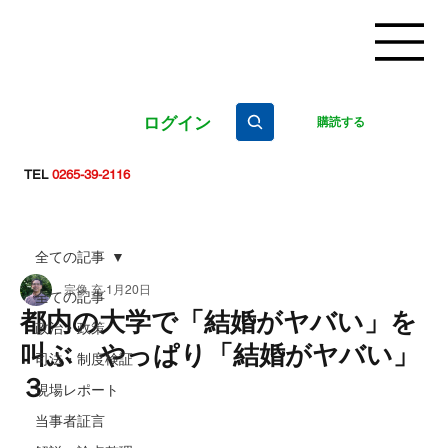
ログイン
購読する
TEL
0265-39-2116
全ての記事
宗像 充
1月20日
全ての記事
都内の大学で「結婚がヤバい」を
政治・政策
叫ぶ やっぱり「結婚がヤバい」
司法・制度検証
３
現場レポート
当事者証言