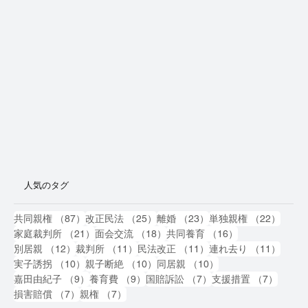
人気のタグ
87件の記事
25件の記事
23件の記事
22件
共同親権
（87）
改正民法
（25）
離婚
（23）
単独親権
（22）
21件の記事
18件の記事
16件の記事
家庭裁判所
（21）
面会交流
（18）
共同養育
（16）
12件の記事
11件の記事
11件の記事
11件
別居親
（12）
裁判所
（11）
民法改正
（11）
連れ去り
（11）
10件の記事
10件の記事
10件の記事
実子誘拐
（10）
親子断絶
（10）
同居親
（10）
9件の記事
9件の記事
7件の記事
7件の
嘉田由紀子
（9）
養育費
（9）
国賠訴訟
（7）
支援措置
（7）
7件の記事
7件の記事
損害賠償
（7）
親権
（7）