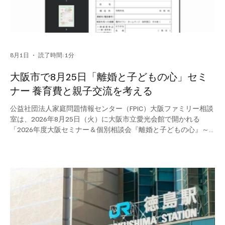
8月1日
読了時間: 1分
大阪市で8月25日「離婚と子どもの心」セミ
ナー 養育費と親子交流を考える
公益社団法人家庭問題情報センター（FPIC）大阪ファミリー相談
室は、2026年8月25日（火）に大阪市立愛光会館で開かれる
「2026年度大阪セミナー＆個別相談会『離婚と子どもの心』～
養育費と親子交流を考える～」について案内している。 セミナ
ーは、子どもの心身の健全な成長のために、養育費や親子交流な
ど、大人が気をつけるべきことを考える内容。対象は、子どもが
いて離婚を考えている人、ひとり親家庭の人、子どもと別居して
いる人など。