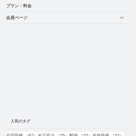
プラン・料金
会員ページ
人気のタグ
87件の記事
25件の記事
23件の記事
22件
共同親権
（87）
改正民法
（25）
離婚
（23）
単独親権
（22）