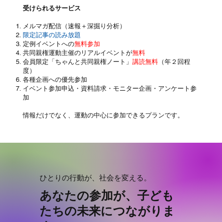
受けられるサービス
メルマガ配信（速報＋深掘り分析）
限定記事の読み放題
定例イベントへの
無料参加
共同親権運動主催のリアルイベントが
無料
会員限定「ちゃんと共同親権ノート」
講読無料
（年２回程
度）
各種企画への優先参加
イベント参加申込・資料請求・モニター企画・アンケート参
加
情報だけでなく、運動の中心に参加できるプランです。
ひとりの行動が、社会を変える。
あなたの参加が、子ども
たちの未来につながりま