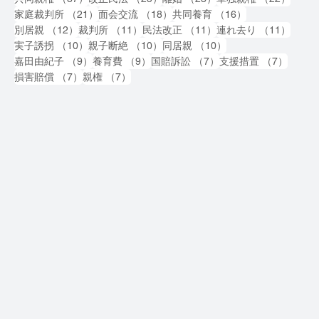
21件の記事
18件の記事
16件の記事
家庭裁判所
（21）
面会交流
（18）
共同養育
（16）
12件の記事
11件の記事
11件の記事
11件
別居親
（12）
裁判所
（11）
民法改正
（11）
連れ去り
（11）
10件の記事
10件の記事
10件の記事
実子誘拐
（10）
親子断絶
（10）
同居親
（10）
9件の記事
9件の記事
7件の記事
7件の
嘉田由紀子
（9）
養育費
（9）
国賠訴訟
（7）
支援措置
（7）
7件の記事
7件の記事
損害賠償
（7）
親権
（7）