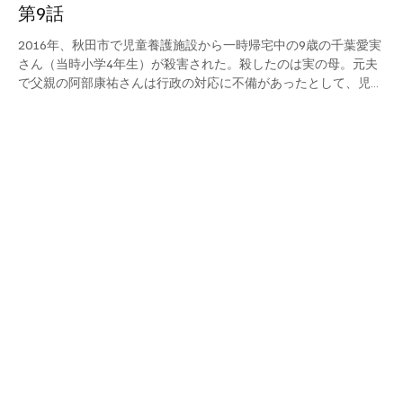
第9話
2016年、秋田市で児童養護施設から一時帰宅中の9歳の千葉愛実
さん（当時小学4年生）が殺害された。殺したのは実の母。元夫
で父親の阿部康祐さんは行政の対応に不備があったとして、児童
相談所を管轄する県などに約8000万円の損害賠償を求める訴訟
を提起した。 2025年、共同親権集団訴訟と同日、阿部さんの国
賠訴訟は最高裁判所で敗訴が確定した。しかしその年の5月、共
同親権を婚姻外に広げる改正民法が成立した。そこに至るまで、
阿部さんは共同親権運動に立ち上がる。事件が起きて10年の区切
りに阿部さんが振り返る。 娘はいない、でも民法は変わった 私
が今書いているこの文章は2026年6月に書き始めたものである。
今月は愛実の10回目の命日を迎える月である。もし生きていれば
愛実は今年で二十歳を迎え、一緒に盃を酌み交わしていたかもし
れない。そう思うとたいへん残念な気持ちになる。