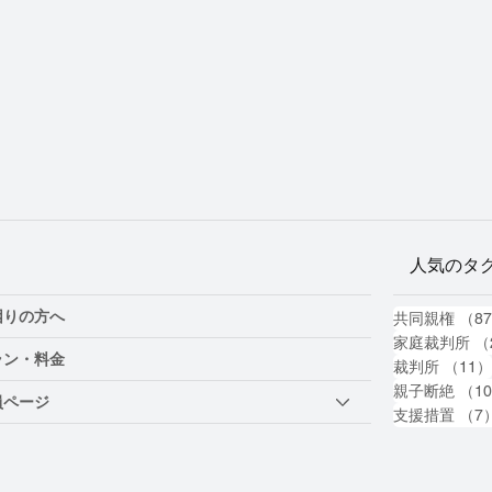
人気のタ
困りの方へ
共同親権
（8
家庭裁判所
（
ラン・料金
裁判所
（11
親子断絶
（1
員ページ
支援措置
（7