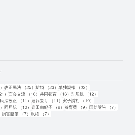
グ
87件の記事
25件の記事
23件の記事
22件の記事
7）
改正民法
（25）
離婚
（23）
単独親権
（22）
21件の記事
18件の記事
16件の記事
12件の記事
21）
面会交流
（18）
共同養育
（16）
別居親
（12）
11件の記事
11件の記事
11件の記事
10件の記事
）
民法改正
（11）
連れ去り
（11）
実子誘拐
（10）
10件の記事
10件の記事
9件の記事
9件の記事
7件の記
0）
同居親
（10）
嘉田由紀子
（9）
養育費
（9）
国賠訴訟
（7）
7件の記事
7件の記事
7件の記事
）
損害賠償
（7）
親権
（7）