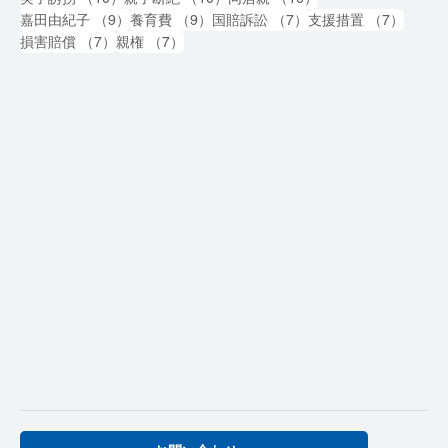
9件の記事
9件の記事
7件の記事
7件の
嘉田由紀子
（9）
養育費
（9）
国賠訴訟
（7）
支援措置
（7）
7件の記事
7件の記事
損害賠償
（7）
親権
（7）