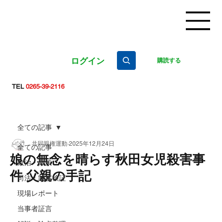
ログイン
購読する
TEL
0265-39-2116
全ての記事
共同親権運動
2025年12月24日
全ての記事
娘の無念を晴らす秋田女児殺害事
政治・政策
件 父親の手記
司法・制度検証
現場レポート
当事者証言