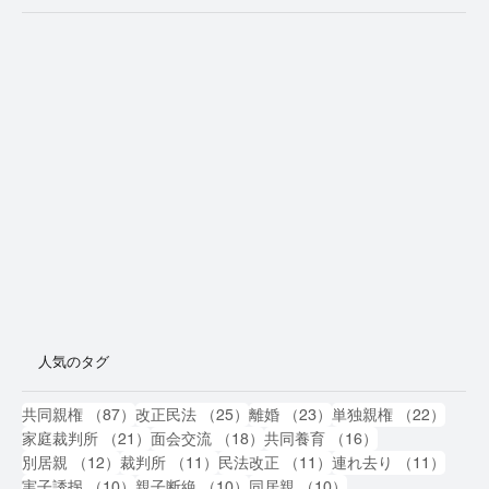
人気のタグ
87件の記事
25件の記事
23件の記事
22件
共同親権
（87）
改正民法
（25）
離婚
（23）
単独親権
（22）
21件の記事
18件の記事
16件の記事
家庭裁判所
（21）
面会交流
（18）
共同養育
（16）
12件の記事
11件の記事
11件の記事
11件
別居親
（12）
裁判所
（11）
民法改正
（11）
連れ去り
（11）
10件の記事
10件の記事
10件の記事
実子誘拐
（10）
親子断絶
（10）
同居親
（10）