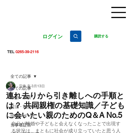
ログイン
購読する
TEL
0265-39-2116
全ての記事
宗像 充
3月13日
全ての記事
連れ去りから引き離しへの手順と
政治・政策
は？ 共同親権の基礎知識／子ども
司法・制度検証
に会いたい親のためのQ＆A No.5
現場レポート
自分が離婚や子どもと会えなくなったことで出現す
当事者証言
る状況は、まともに社会が成り立っていたと思う人