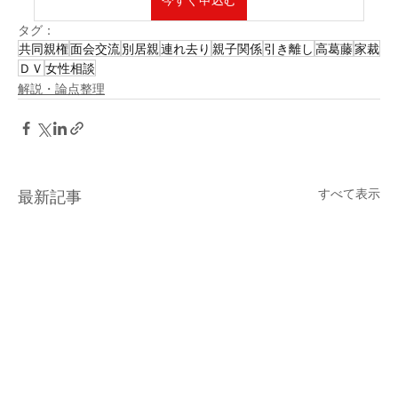
タグ：
共同親権
面会交流
別居親
連れ去り
親子関係
引き離し
高葛藤
家裁
ＤＶ
女性相談
解説・論点整理
すべて表示
最新記事