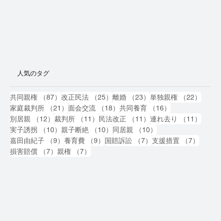
人気のタグ
87件の記事
25件の記事
23件の記事
22件
共同親権
（87）
改正民法
（25）
離婚
（23）
単独親権
（22）
21件の記事
18件の記事
16件の記事
家庭裁判所
（21）
面会交流
（18）
共同養育
（16）
12件の記事
11件の記事
11件の記事
11件
別居親
（12）
裁判所
（11）
民法改正
（11）
連れ去り
（11）
10件の記事
10件の記事
10件の記事
実子誘拐
（10）
親子断絶
（10）
同居親
（10）
9件の記事
9件の記事
7件の記事
7件の
嘉田由紀子
（9）
養育費
（9）
国賠訴訟
（7）
支援措置
（7）
7件の記事
7件の記事
損害賠償
（7）
親権
（7）