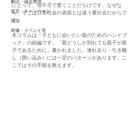
解説・論点整理
にとって、理不尽で驚くことだらけです。なぜな
提言・キャンペーン
ら、そこは日本社会の表面とは違う裏社会だからで
す。
短信
研修・イベント等
本コラムは「子どもに会いたい親のためのハンドブ
ック」の続編です。「親どうしが別れても親子が親
子であるために」書かれました。連れ去り・引き離
し（囲い込み）には一定のパターンがあります。こ
こではその手順を教えます。