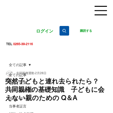
ログイン
購読する
TEL
0265-39-2116
全ての記事
共同親権運動
2月28日
全ての記事
突然子どもと連れ去られたら？
政治・政策
共同親権の基礎知識 子どもに会
司法・制度検証
えない親のための Q＆A
現場レポート
当事者証言