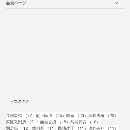
会員ページ
人気のタグ
87件の記事
25件の記事
23件の記事
22件
共同親権
（87）
改正民法
（25）
離婚
（23）
単独親権
（22）
21件の記事
18件の記事
16件の記事
家庭裁判所
（21）
面会交流
（18）
共同養育
（16）
12件の記事
11件の記事
11件の記事
11件
別居親
（12）
裁判所
（11）
民法改正
（11）
連れ去り
（11）