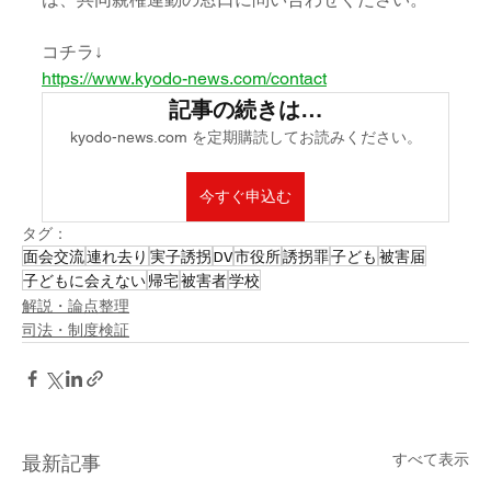
コチラ↓
https://www.kyodo-news.com/contact
記事の続きは…
kyodo-news.com を定期購読してお読みください。
今すぐ申込む
タグ：
面会交流
連れ去り
実子誘拐
DV
市役所
誘拐罪
子ども
被害届
子どもに会えない
帰宅
被害者
学校
解説・論点整理
司法・制度検証
すべて表示
最新記事