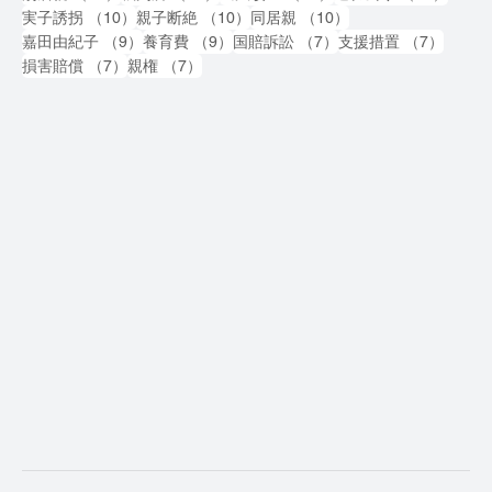
10件の記事
10件の記事
10件の記事
実子誘拐
（10）
親子断絶
（10）
同居親
（10）
9件の記事
9件の記事
7件の記事
7件の
嘉田由紀子
（9）
養育費
（9）
国賠訴訟
（7）
支援措置
（7）
7件の記事
7件の記事
損害賠償
（7）
親権
（7）