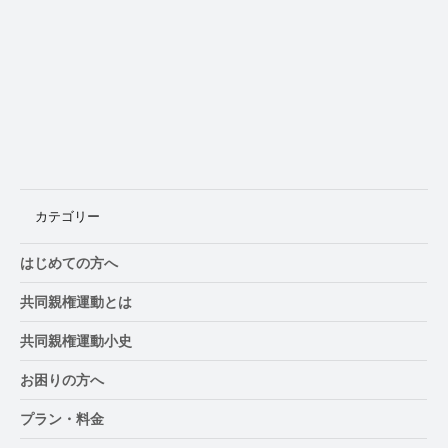
普及は「地域」からしか始まらない マー
ケッティングから見た共同親権改革10
カテゴリー
はじめての方へ
共同親権運動とは
共同親権運動小史
お困りの方へ
プラン・料金