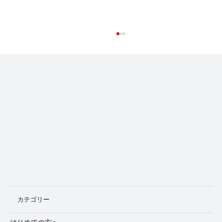
普及は「地域」からしか始まらない マー
ケッティングから見た共同親権改革10
カテゴリー