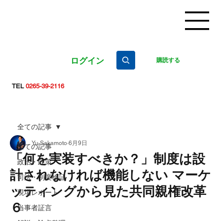
ログイン
購読する
TEL
0265-39-2116
全ての記事
Yu Sakamoto
6月9日
全ての記事
「何を実装すべきか？」制度は設
政治・政策
計されなければ機能しない マーケ
司法・制度検証
ッティングから見た共同親権改革
現場レポート
６
当事者証言