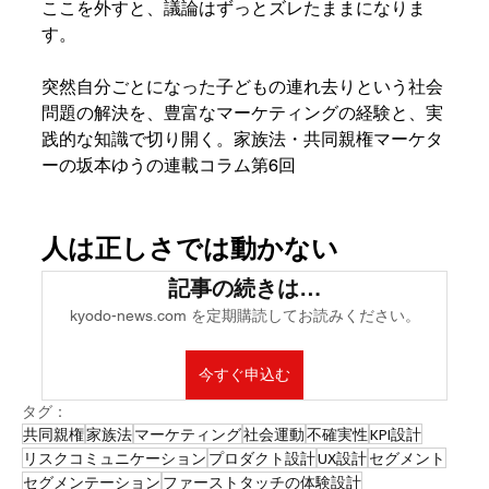
ここを外すと、議論はずっとズレたままになりま
す。
突然自分ごとになった子どもの連れ去りという社会
問題の解決を、豊富なマーケティングの経験と、実
践的な知識で切り開く。家族法・共同親権マーケタ
ーの坂本ゆうの連載コラム第6回
人は正しさでは動かない
記事の続きは…
kyodo-news.com を定期購読してお読みください。
今すぐ申込む
タグ：
共同親権
家族法
マーケティング
社会運動
不確実性
KPI設計
リスクコミュニケーション
プロダクト設計
UX設計
セグメント
セグメンテーション
ファーストタッチの体験設計