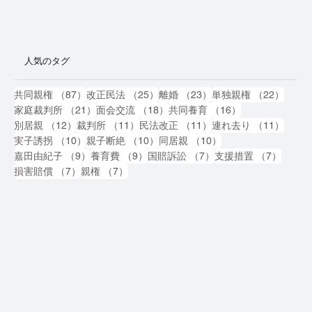
人気のタグ
87件の記事
25件の記事
23件の記事
22件
共同親権
（87）
改正民法
（25）
離婚
（23）
単独親権
（22）
21件の記事
18件の記事
16件の記事
家庭裁判所
（21）
面会交流
（18）
共同養育
（16）
12件の記事
11件の記事
11件の記事
11件
別居親
（12）
裁判所
（11）
民法改正
（11）
連れ去り
（11）
10件の記事
10件の記事
10件の記事
実子誘拐
（10）
親子断絶
（10）
同居親
（10）
9件の記事
9件の記事
7件の記事
7件の
嘉田由紀子
（9）
養育費
（9）
国賠訴訟
（7）
支援措置
（7）
7件の記事
7件の記事
損害賠償
（7）
親権
（7）