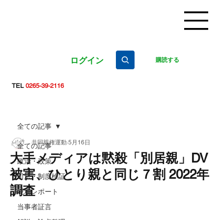
ログイン
購読する
TEL
0265-39-2116
全ての記事
共同親権運動
5月16日
全ての記事
大手メディアは黙殺「別居親」DV
政治・政策
被害、ひとり親と同じ７割 2022年
司法・制度検証
調査
現場レポート
当事者証言