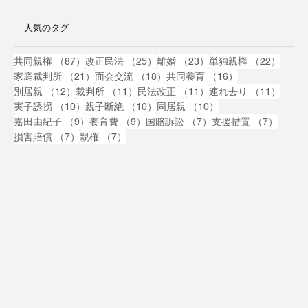
人気のタグ
87件の記事
25件の記事
23件の記事
22件
共同親権
（87）
改正民法
（25）
離婚
（23）
単独親権
（22）
21件の記事
18件の記事
16件の記事
家庭裁判所
（21）
面会交流
（18）
共同養育
（16）
12件の記事
11件の記事
11件の記事
11件
別居親
（12）
裁判所
（11）
民法改正
（11）
連れ去り
（11）
10件の記事
10件の記事
10件の記事
実子誘拐
（10）
親子断絶
（10）
同居親
（10）
9件の記事
9件の記事
7件の記事
7件の
嘉田由紀子
（9）
養育費
（9）
国賠訴訟
（7）
支援措置
（7）
7件の記事
7件の記事
損害賠償
（7）
親権
（7）