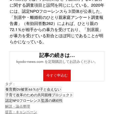
に関する調査項目と設問を同じにしている。2020年
には、認定NPOフローレンスら３団体が公表した、
「別居中・離婚前のひとり親家庭アンケート調査報
告書」（有効回答数262）によれば、ひとり親の
72.1％が相手からの暴力を受けており、「別居親」
が暴力を受けている割合とほぼ同じであることが明
らかになっている。
記事の続きは…
kyodo-news.com を定期購読してお読みください。
今すぐ申込む
タグ：
養育費
DV被害
46％が子と会えない
子育て改革のための共同親権プロジェクト
認定NPOフローレンス
監護の継続性
解説・論点整理
提言・キャンペーン