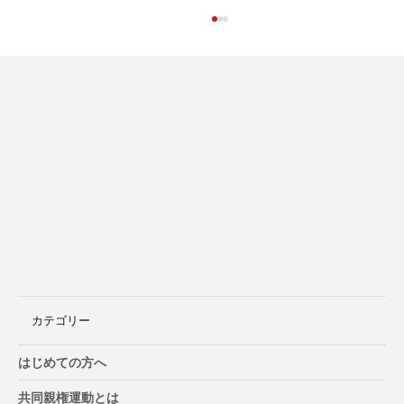
普及は「地域」からしか始まらない マー
ケッティングから見た共同親権改革10
カテゴリー
はじめての方へ
共同親権運動とは