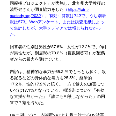
同親権プロジェクト」が実施し、北九州大学教授の
濱野健さんが調査協力をした
（
https://joint-
custody.org/2032
）。有効回答数は742で、うち別居
親は573。Webアンケート、または調査用紙によっ
て集計したが、大手メディアでは報じられなかっ
た。
回答者の性別は男性が87.8%、⼥性が12.2%で、9割
が男性だが、別居親の70.2％（複数回答可）が配偶
者からの暴力を受けていた。
内訳は、精神的な暴力が65.2 ％でもっとも多く、殴
る蹴るなどの身体的な暴力も25.5%、経済的
17.2％、性的17.2％と続く。一方で暴力の加害につ
いては17.1%となっている。相談先について「有効
な支援が無かった」「誰にも相談しなかった」の回
答で７割を占めた。
DVに関しては、内閣府のひとり親に対するDV被害