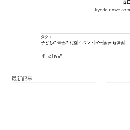
kyodo-new
タグ：
子どもの最善の利益
イベント
宣伝
会合
勉強会
最新記事