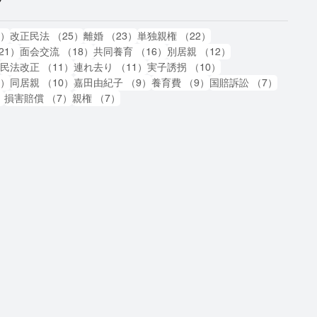
グ
87件の記事
25件の記事
23件の記事
22件の記事
7）
改正民法
（25）
離婚
（23）
単独親権
（22）
21件の記事
18件の記事
16件の記事
12件の記事
21）
面会交流
（18）
共同養育
（16）
別居親
（12）
11件の記事
11件の記事
11件の記事
10件の記事
）
民法改正
（11）
連れ去り
（11）
実子誘拐
（10）
10件の記事
10件の記事
9件の記事
9件の記事
7件の記
0）
同居親
（10）
嘉田由紀子
（9）
養育費
（9）
国賠訴訟
（7）
7件の記事
7件の記事
7件の記事
）
損害賠償
（7）
親権
（7）