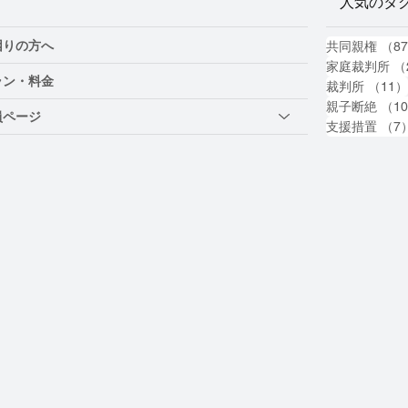
人気のタ
困りの方へ
共同親権
（8
家庭裁判所
（
ラン・料金
裁判所
（11
親子断絶
（1
員ページ
支援措置
（7