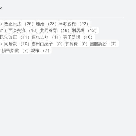
グ
87件の記事
25件の記事
23件の記事
22件の記事
7）
改正民法
（25）
離婚
（23）
単独親権
（22）
21件の記事
18件の記事
16件の記事
12件の記事
21）
面会交流
（18）
共同養育
（16）
別居親
（12）
11件の記事
11件の記事
11件の記事
10件の記事
）
民法改正
（11）
連れ去り
（11）
実子誘拐
（10）
10件の記事
10件の記事
9件の記事
9件の記事
7件の記
0）
同居親
（10）
嘉田由紀子
（9）
養育費
（9）
国賠訴訟
（7）
7件の記事
7件の記事
7件の記事
）
損害賠償
（7）
親権
（7）