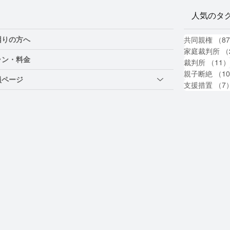
人気のタ
困りの方へ
共同親権
（8
家庭裁判所
（
ラン・料金
裁判所
（11
親子断絶
（1
員ページ
支援措置
（7