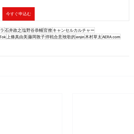
今すぐ申込む
ハラ
石井政之
塩野谷恭輔
官僚
キャンセルカルチャー
Tok
上條真由美
藤岡敦子
停戦合意
牧歌的
enjin
木村草太
AERA.com