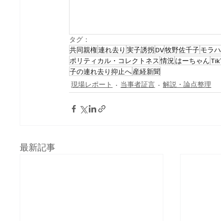
タグ：
共同親権
連れ去り
実子誘拐
DV
牧野佐千子
モラ
ポリティカル・コレクトネス
情況
はーちゃん
Tik
子の連れ去り抑止へ
産経新聞
現場レポート
当事者証言
解説・論点整理
最新記事