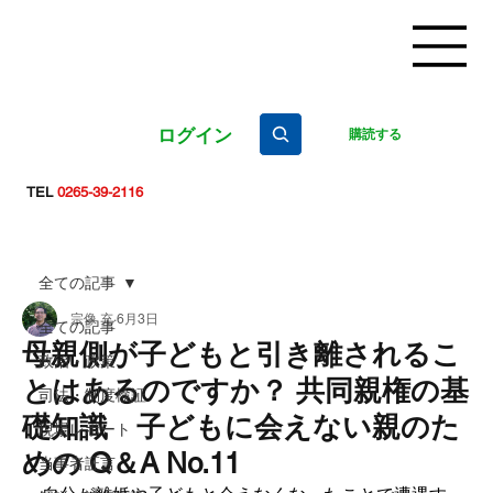
ログイン
購読する
TEL
0265-39-2116
全ての記事
宗像 充
6月3日
全ての記事
母親側が子どもと引き離されるこ
政治・政策
とはあるのですか？ 共同親権の基
司法・制度検証
礎知識 子どもに会えない親のた
現場レポート
めの Q＆A No.11
当事者証言