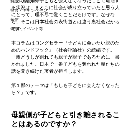
自分が離婚や子どもと会えなくなったことで遭遇す
解説・論点整理
る状況は、まともに社会が成り立っていたと思う人
提言・キャンペーン
にとって、理不尽で驚くことだらけです。なぜな
短信
ら、そこは日本社会の表街道とは違う裏社会だから
です。
研修・イベント等
本コラムはロングセラー『子どもに会いたい親のた
めのハンドブック』（社会評論社）の続編です。
「親どうしが別れても親子が親子であるために」書
かれました。日本で一番子どもを奪われた親たちの
話を聞き続けた著者が担当します。
第１部のテーマは「もしも子どもに会えなくなった
ら？」です。
母親側が子どもと引き離されるこ
とはあるのですか？