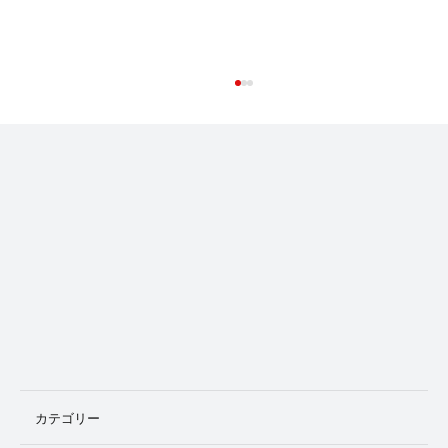
普及は「地域」からしか始まらない マー
ケッティングから見た共同親権改革10
カテゴリー