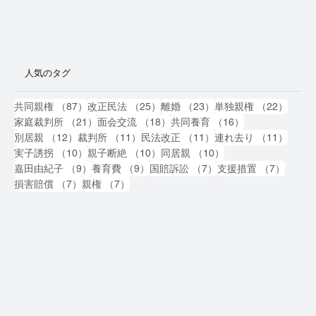
人気のタグ
87件の記事
25件の記事
23件の記事
22件
共同親権
（87）
改正民法
（25）
離婚
（23）
単独親権
（22）
21件の記事
18件の記事
16件の記事
家庭裁判所
（21）
面会交流
（18）
共同養育
（16）
12件の記事
11件の記事
11件の記事
11件
別居親
（12）
裁判所
（11）
民法改正
（11）
連れ去り
（11）
10件の記事
10件の記事
10件の記事
実子誘拐
（10）
親子断絶
（10）
同居親
（10）
9件の記事
9件の記事
7件の記事
7件の
嘉田由紀子
（9）
養育費
（9）
国賠訴訟
（7）
支援措置
（7）
7件の記事
7件の記事
損害賠償
（7）
親権
（7）