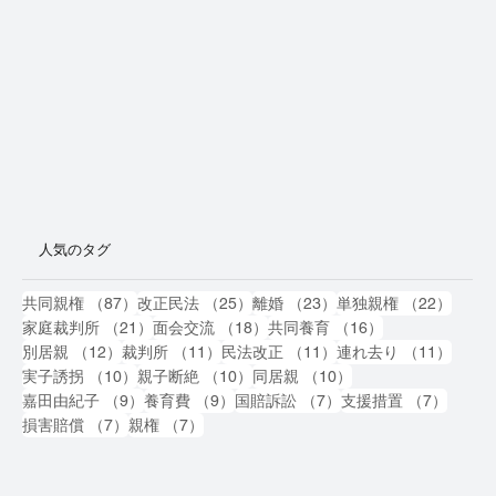
人気のタグ
87件の記事
25件の記事
23件の記事
22件
共同親権
（87）
改正民法
（25）
離婚
（23）
単独親権
（22）
21件の記事
18件の記事
16件の記事
家庭裁判所
（21）
面会交流
（18）
共同養育
（16）
12件の記事
11件の記事
11件の記事
11件
別居親
（12）
裁判所
（11）
民法改正
（11）
連れ去り
（11）
10件の記事
10件の記事
10件の記事
実子誘拐
（10）
親子断絶
（10）
同居親
（10）
9件の記事
9件の記事
7件の記事
7件の
嘉田由紀子
（9）
養育費
（9）
国賠訴訟
（7）
支援措置
（7）
7件の記事
7件の記事
損害賠償
（7）
親権
（7）