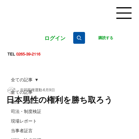
ログイン
購読する
TEL
0265-39-2116
全ての記事
共同親権運動
6月9日
全ての記事
日本男性の権利を勝ち取ろう
政治・政策
司法・制度検証
現場レポート
当事者証言