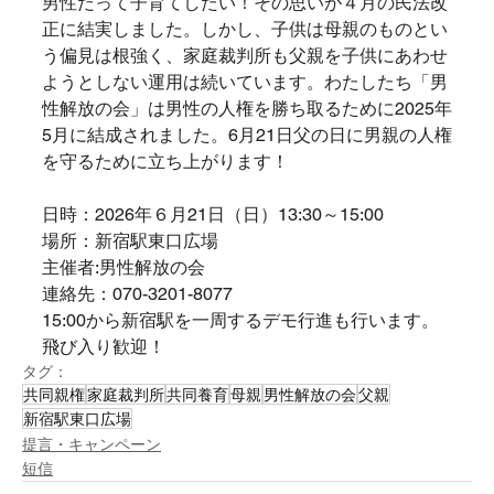
男性だって子育てしたい！その思いが４月の民法改
正に結実しました。しかし、子供は母親のものとい
う偏見は根強く、家庭裁判所も父親を子供にあわせ
ようとしない運用は続いています。わたしたち「男
性解放の会」は男性の人権を勝ち取るために2025年
5月に結成されました。6月21日父の日に男親の人権
を守るために立ち上がります！
日時：2026年６月21日（日）13:30～15:00
場所：新宿駅東口広場
主催者:男性解放の会
連絡先：070-3201-8077
15:00から新宿駅を一周するデモ行進も行います。
飛び入り歓迎！
タグ：
共同親権
家庭裁判所
共同養育
母親
男性解放の会
父親
新宿駅東口広場
提言・キャンペーン
短信