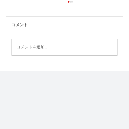
コメント
コメントを追加…
虐待の告白は「一度の発言」ではない デ
ンマーク研究が開示過程を分析