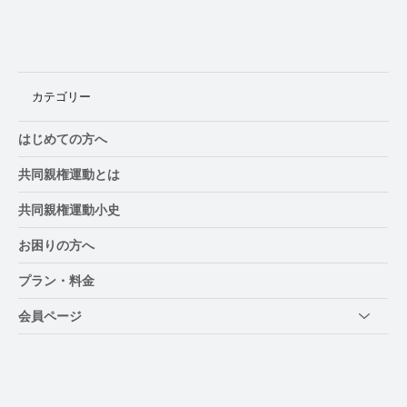
虐待の告白は「一度の発言」ではない デ
ンマーク研究が開示過程を分析
カテゴリー
はじめての方へ
共同親権運動とは
共同親権運動小史
お困りの方へ
プラン・料金
会員ページ