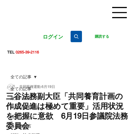
ログイン
購読する
TEL
0265-39-2116
全ての記事
共同親権運動
6月19日
全ての記事
三谷法務副大臣「共同養育計画の
政治・政策
作成促進は極めて重要」活用状況
司法・制度検証
を把握に意欲 6月19日参議院法務
現場レポート
委員会
当事者証言