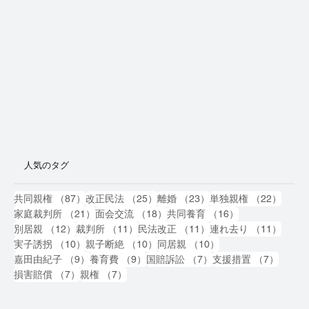
人気のタグ
87件の記事
25件の記事
23件の記事
22件
共同親権
（87）
改正民法
（25）
離婚
（23）
単独親権
（22）
21件の記事
18件の記事
16件の記事
家庭裁判所
（21）
面会交流
（18）
共同養育
（16）
12件の記事
11件の記事
11件の記事
11件
別居親
（12）
裁判所
（11）
民法改正
（11）
連れ去り
（11）
10件の記事
10件の記事
10件の記事
実子誘拐
（10）
親子断絶
（10）
同居親
（10）
9件の記事
9件の記事
7件の記事
7件の
嘉田由紀子
（9）
養育費
（9）
国賠訴訟
（7）
支援措置
（7）
7件の記事
7件の記事
損害賠償
（7）
親権
（7）