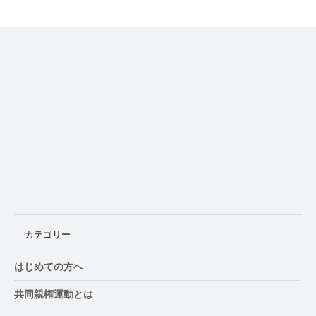
徳島県、8月29日に「養育費・親子交流セ
ミナー」開催
カテゴリー
はじめての方へ
共同親権運動とは