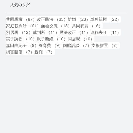
人気のタグ
87件の記事
25件の記事
23件の記事
22件
共同親権
（87）
改正民法
（25）
離婚
（23）
単独親権
（22）
21件の記事
18件の記事
16件の記事
家庭裁判所
（21）
面会交流
（18）
共同養育
（16）
12件の記事
11件の記事
11件の記事
11件
別居親
（12）
裁判所
（11）
民法改正
（11）
連れ去り
（11）
10件の記事
10件の記事
10件の記事
実子誘拐
（10）
親子断絶
（10）
同居親
（10）
9件の記事
9件の記事
7件の記事
7件の
嘉田由紀子
（9）
養育費
（9）
国賠訴訟
（7）
支援措置
（7）
7件の記事
7件の記事
損害賠償
（7）
親権
（7）