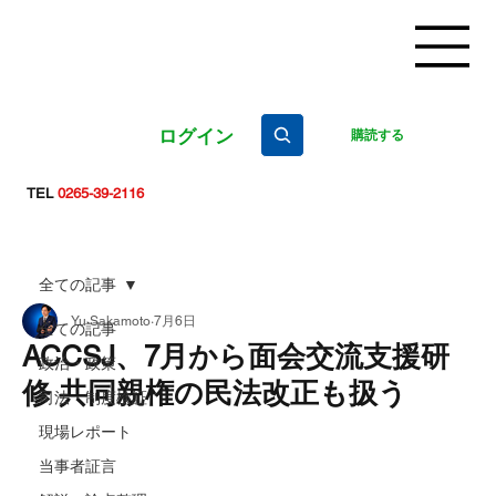
ログイン
購読する
TEL
0265-39-2116
全ての記事
Yu Sakamoto
7月6日
全ての記事
ACCSJ、7月から面会交流支援研
政治・政策
修 共同親権の民法改正も扱う
司法・制度検証
現場レポート
当事者証言