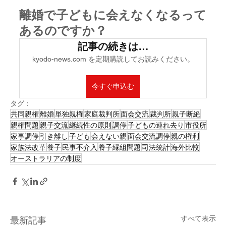
離婚で子どもに会えなくなるって
あるのですか？
記事の続きは…
kyodo-news.com を定期購読してお読みください。
今すぐ申込む
タグ：
共同親権
離婚
単独親権
家庭裁判所
面会交流
裁判所
親子断絶
親権問題
親子交流
継続性の原則
調停
子どもの連れ去り
市役所
家事調停
引き離し
子ども
会えない親
面会交流調停
親の権利
家族法改革
養子
民事不介入
養子縁組問題
司法統計
海外比較
オーストラリアの制度
すべて表示
最新記事