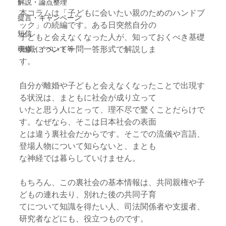
解説・論点整理
本コラムは「子どもに会いたい親のためのハンドブ
提言・キャンペーン
ック」の続編です。ある日突然自分の
短信
子どもと会えなくなった人が、知っておくべき基礎
知識について一問一答形式で解説しま
研修・イベント等
す。
自分が離婚や子どもと会えなくなったことで出現す
る状況は、まともに社会が成り立って
いたと思う人にとって、理不尽で驚くことだらけで
す。なぜなら、そこは日本社会の表面
とは違う裏社会だからです。そこでの流儀や言語、
登場人物について知らないと、まとも
な神経では暮らしていけません。
もちろん、この裏社会の基本情報は、共同親権や子
どもの連れ去り、別れた後の共同子育
てについて知識を得たい人、司法関係者や支援者、
研究者などにも、役立つものです。