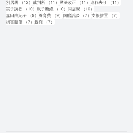
12件の記事
11件の記事
11件の記事
11件
別居親
（12）
裁判所
（11）
民法改正
（11）
連れ去り
（11）
10件の記事
10件の記事
10件の記事
実子誘拐
（10）
親子断絶
（10）
同居親
（10）
9件の記事
9件の記事
7件の記事
7件の
嘉田由紀子
（9）
養育費
（9）
国賠訴訟
（7）
支援措置
（7）
7件の記事
7件の記事
損害賠償
（7）
親権
（7）