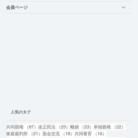
会員ページ
人気のタグ
87件の記事
25件の記事
23件の記事
22件
共同親権
（87）
改正民法
（25）
離婚
（23）
単独親権
（22）
21件の記事
18件の記事
16件の記事
家庭裁判所
（21）
面会交流
（18）
共同養育
（16）