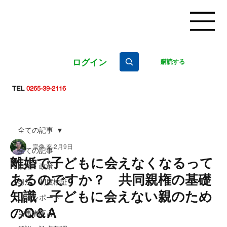
ログイン
購読する
TEL
0265-39-2116
全ての記事
宗像 充
2月9日
全ての記事
離婚で子どもに会えなくなるって
政治・政策
あるのですか？ 共同親権の基礎
司法・制度検証
知識 子どもに会えない親のため
現場レポート
のQ＆A
当事者証言