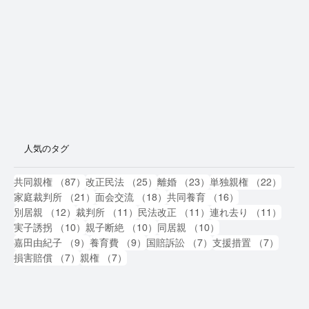
人気のタグ
87件の記事
25件の記事
23件の記事
22件
共同親権
（87）
改正民法
（25）
離婚
（23）
単独親権
（22）
21件の記事
18件の記事
16件の記事
家庭裁判所
（21）
面会交流
（18）
共同養育
（16）
12件の記事
11件の記事
11件の記事
11件
別居親
（12）
裁判所
（11）
民法改正
（11）
連れ去り
（11）
10件の記事
10件の記事
10件の記事
実子誘拐
（10）
親子断絶
（10）
同居親
（10）
9件の記事
9件の記事
7件の記事
7件の
嘉田由紀子
（9）
養育費
（9）
国賠訴訟
（7）
支援措置
（7）
7件の記事
7件の記事
損害賠償
（7）
親権
（7）