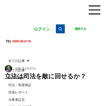
ログイン
購読する
TEL
0265-39-2116
全ての記事
宗像 充
2月27日
全ての記事
立法は司法を敵に回せるか？
政治・政策
司法・制度検証
現場レポート
当事者証言