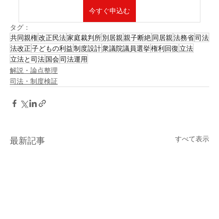
今すぐ申込む
タグ：
共同親権
改正民法
家庭裁判所
別居親
親子断絶
同居親
法務省
司法
法改正
子どもの利益
制度設計
衆議院議員選挙
権利回復
立法
立法と司法
国会
司法運用
解説・論点整理
司法・制度検証
すべて表示
最新記事