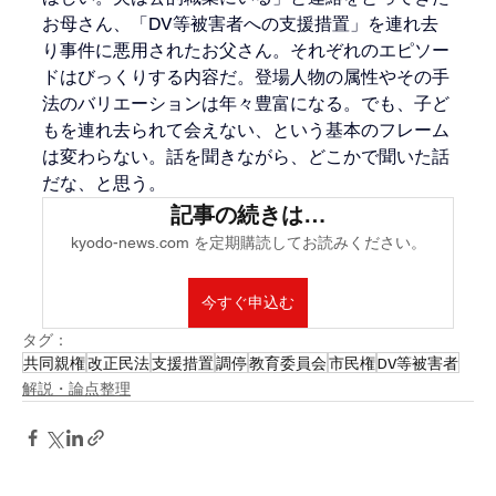
お母さん、「DV等被害者への支援措置」を連れ去
り事件に悪用されたお父さん。それぞれのエピソー
ドはびっくりする内容だ。登場人物の属性やその手
法のバリエーションは年々豊富になる。でも、子ど
もを連れ去られて会えない、という基本のフレーム
は変わらない。話を聞きながら、どこかで聞いた話
だな、と思う。
記事の続きは…
kyodo-news.com を定期購読してお読みください。
今すぐ申込む
タグ：
共同親権
改正民法
支援措置
調停
教育委員会
市民権
DV等被害者
解説・論点整理