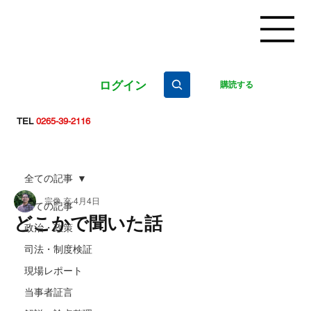
ログイン
購読する
TEL
0265-39-2116
全ての記事
宗像 充
4月4日
全ての記事
どこかで聞いた話
政治・政策
司法・制度検証
現場レポート
当事者証言