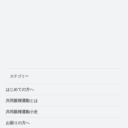
普及は「地域」からしか始まらない マー
ケッティングから見た共同親権改革10
カテゴリー
はじめての方へ
共同親権運動とは
共同親権運動小史
お困りの方へ