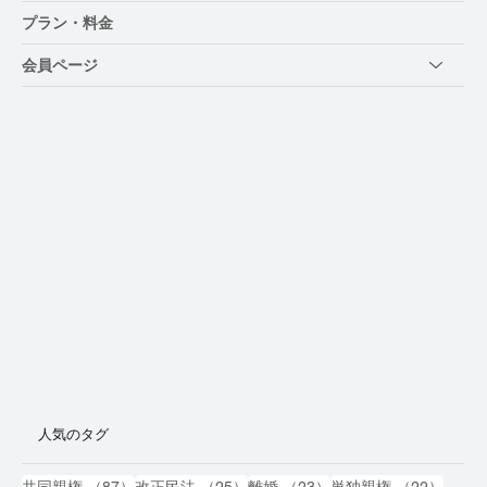
プラン・料金
会員ページ
人気のタグ
87件の記事
25件の記事
23件の記事
22件
共同親権
（87）
改正民法
（25）
離婚
（23）
単独親権
（22）