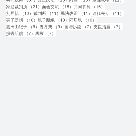
21件の記事
18件の記事
16件の記事
家庭裁判所
（21）
面会交流
（18）
共同養育
（16）
12件の記事
11件の記事
11件の記事
11件
別居親
（12）
裁判所
（11）
民法改正
（11）
連れ去り
（11）
10件の記事
10件の記事
10件の記事
実子誘拐
（10）
親子断絶
（10）
同居親
（10）
9件の記事
9件の記事
7件の記事
7件の
嘉田由紀子
（9）
養育費
（9）
国賠訴訟
（7）
支援措置
（7）
7件の記事
7件の記事
損害賠償
（7）
親権
（7）