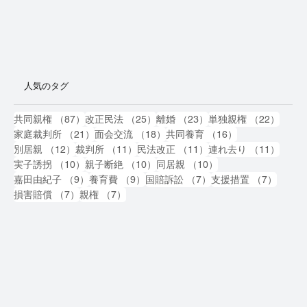
人気のタグ
87件の記事
25件の記事
23件の記事
22件
共同親権
（87）
改正民法
（25）
離婚
（23）
単独親権
（22）
21件の記事
18件の記事
16件の記事
家庭裁判所
（21）
面会交流
（18）
共同養育
（16）
12件の記事
11件の記事
11件の記事
11件
別居親
（12）
裁判所
（11）
民法改正
（11）
連れ去り
（11）
10件の記事
10件の記事
10件の記事
実子誘拐
（10）
親子断絶
（10）
同居親
（10）
9件の記事
9件の記事
7件の記事
7件の
嘉田由紀子
（9）
養育費
（9）
国賠訴訟
（7）
支援措置
（7）
7件の記事
7件の記事
損害賠償
（7）
親権
（7）