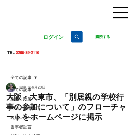
ログイン
購読する
TEL
0265-39-2116
全ての記事
宗像 充
6月23日
全ての記事
大阪・大東市、「別居親の学校行
政治・政策
事の参加について」のフローチャ
司法・制度検証
ートをホームページに掲示
現場レポート
当事者証言