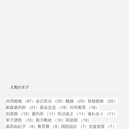
人気のタグ
87件の記事
25件の記事
23件の記事
22件
共同親権
（87）
改正民法
（25）
離婚
（23）
単独親権
（22）
21件の記事
18件の記事
16件の記事
家庭裁判所
（21）
面会交流
（18）
共同養育
（16）
12件の記事
11件の記事
11件の記事
11件
別居親
（12）
裁判所
（11）
民法改正
（11）
連れ去り
（11）
10件の記事
10件の記事
10件の記事
実子誘拐
（10）
親子断絶
（10）
同居親
（10）
9件の記事
9件の記事
7件の記事
7件の
嘉田由紀子
（9）
養育費
（9）
国賠訴訟
（7）
支援措置
（7）