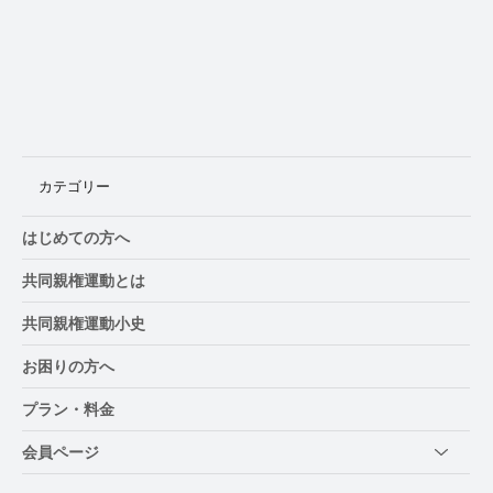
虐待の告白は「一度の発言」ではない デ
ンマーク研究が開示過程を分析
カテゴリー
はじめての方へ
共同親権運動とは
共同親権運動小史
お困りの方へ
プラン・料金
会員ページ