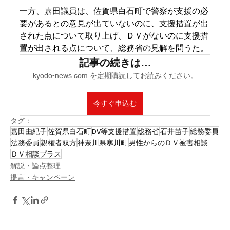
一方、嘉田議員は、佐賀県白石町で警察が支援の必
要があるとの意見が出ていないのに、支援措置が出
された点について取り上げ、ＤＶがないのに支援措
置が出される点について、総務省の見解を問うた。
記事の続きは…
kyodo-news.com を定期購読してお読みください。
今すぐ申込む
タグ：
嘉田由紀子
佐賀県白石町
DV等支援措置
総務省
石井苗子
総務委員
法務委員
親権者双方
神奈川県寒川町
男性からのＤＶ被害相談
ＤＶ相談プラス
解説・論点整理
提言・キャンペーン