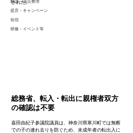
解説・論点整理
された。
提言・キャンペーン
短信
研修・イベント等
総務省、転入・転出に親権者双方
の確認は不要
嘉田由紀子参議院議員は、神奈川県寒川町では無断
での子の連れ去りを防ぐため、未成年者の転出入に