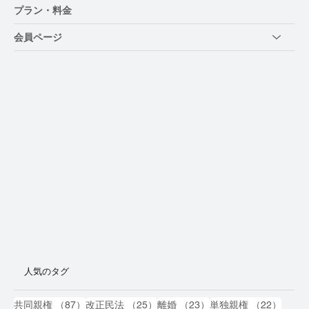
プラン・料金
会員ページ
人気のタグ
87件の記事
25件の記事
23件の記事
22件
共同親権
（87）
改正民法
（25）
離婚
（23）
単独親権
（22）