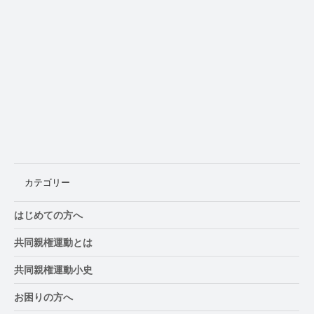
普及は「地域」からしか始まらない マー
ケッティングから見た共同親権改革10
カテゴリー
はじめての方へ
共同親権運動とは
共同親権運動小史
お困りの方へ