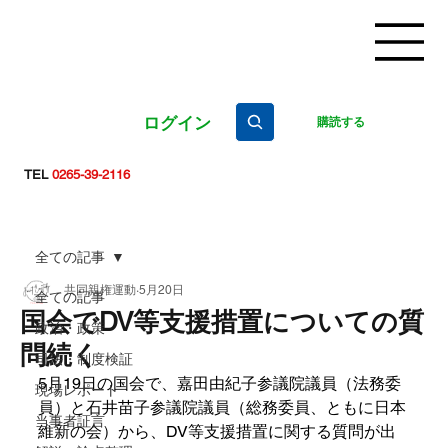
ログイン
購読する
TEL
0265-39-2116
全ての記事
共同親権運動
5月20日
全ての記事
国会でDV等支援措置についての質
政治・政策
問続く
司法・制度検証
5月19日の国会で、嘉田由紀子参議院議員（法務委
現場レポート
員）と石井苗子参議院議員（総務委員、ともに日本
当事者証言
維新の会）から、DV等支援措置に関する質問が出