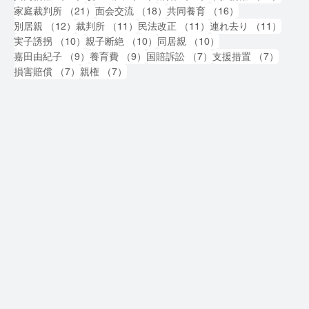
21件の記事
18件の記事
16件の記事
家庭裁判所
（21）
面会交流
（18）
共同養育
（16）
12件の記事
11件の記事
11件の記事
11件
別居親
（12）
裁判所
（11）
民法改正
（11）
連れ去り
（11）
10件の記事
10件の記事
10件の記事
実子誘拐
（10）
親子断絶
（10）
同居親
（10）
9件の記事
9件の記事
7件の記事
7件の
嘉田由紀子
（9）
養育費
（9）
国賠訴訟
（7）
支援措置
（7）
7件の記事
7件の記事
損害賠償
（7）
親権
（7）