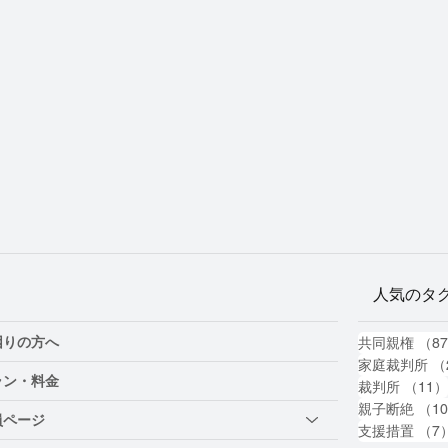
人気のタ
困りの方へ
共同親権
（8
家庭裁判所
（
ラン・料金
裁判所
（11
親子断絶
（1
員ページ
支援措置
（7