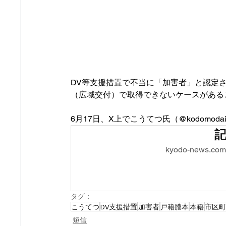
DV等支援措置で不当に「加害者」と認定
（広域交付）で取得できないケースがある
6月17日、X上でこうてつ氏（@kodomoda
kyodo-new
タグ：
こうてつ
DV支援措置
加害者
戸籍謄本
本籍
市区
短信