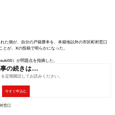
された側が、自分の戸籍謄本を、本籍地以外の市区町村窓口
ことが、Xの投稿で明らかになった。
isuki00）が問題点を指摘した。
記事の続きは…
s.com を定期購読してお読みください。
今すぐ申込む
町村窓口