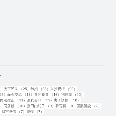
グ
87件の記事
25件の記事
23件の記事
22件の記事
7）
改正民法
（25）
離婚
（23）
単独親権
（22）
21件の記事
18件の記事
16件の記事
12件の記事
21）
面会交流
（18）
共同養育
（16）
別居親
（12）
11件の記事
11件の記事
11件の記事
10件の記事
）
民法改正
（11）
連れ去り
（11）
実子誘拐
（10）
10件の記事
10件の記事
9件の記事
9件の記事
7件の記
0）
同居親
（10）
嘉田由紀子
（9）
養育費
（9）
国賠訴訟
（7）
7件の記事
7件の記事
7件の記事
）
損害賠償
（7）
親権
（7）